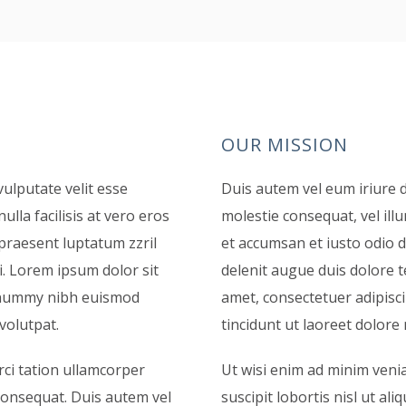
OUR MISSION
vulputate velit esse
Duis autem vel eum iriure d
ulla facilisis at vero eros
molestie consequat, vel illu
 praesent luptatum zzril
et accumsan et iusto odio d
si. Lorem ipsum dolor sit
delenit augue duis dolore te
nonummy nibh euismod
amet, consectetuer adipisc
volutpat.
tincidunt ut laoreet dolore
rci tation ullamcorper
Ut wisi enim ad minim veni
 consequat. Duis autem vel
suscipit lobortis nisl ut a