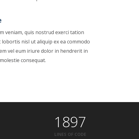
e
im veniam, quis nostrud exerci tation
 lobortis nisl ut aliquip ex ea commodo
m vel eum iriure dolor in hendrerit in
 molestie consequat.
1897
LINES OF CODE