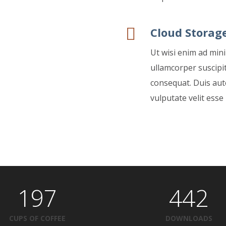
Cloud Storag
Ut wisi enim ad min
ullamcorper suscipit
consequat. Duis aute
vulputate velit esse
197
442
CUPS OF COFFEE
DOWNLOADS