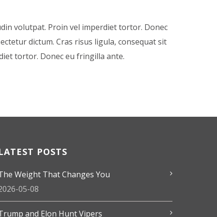
udin volutpat. Proin vel imperdiet tortor. Donec
sectetur dictum. Cras risus ligula, consequat sit
diet tortor. Donec eu fringilla ante.
LATEST POSTS
The Weight That Changes You
2026-05-08
Trump and Elon Hunt Vipers