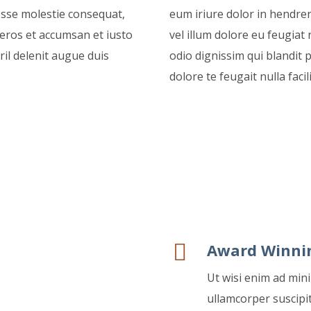
 esse molestie consequat,
eum iriure dolor in hendrer
o eros et accumsan et iusto
vel illum dolore eu feugiat 
ril delenit augue duis
odio dignissim qui blandit 
dolore te feugait nulla facili
Award Winni
Ut wisi enim ad min
ullamcorper suscipit